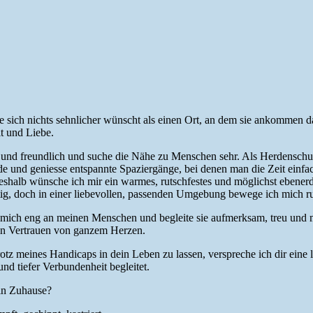
 die sich nichts sehnlicher wünscht als einen Ort, an dem sie ankomme
t und Liebe.
 und freundlich und suche die Nähe zu Menschen sehr. Als Herdenschu
 und geniesse entspannte Spaziergänge, bei denen man die Zeit einfach 
eshalb wünsche ich mir ein warmes, rutschfestes und möglichst ebener
tig, doch in einer liebevollen, passenden Umgebung bewege ich mich ru
re mich eng an meinen Menschen und begleite sie aufmerksam, treu und m
n Vertrauen von ganzem Herzen.
rotz meines Handicaps in dein Leben zu lassen, verspreche ich dir eine l
nd tiefer Verbundenheit begleitet.
ein Zuhause?