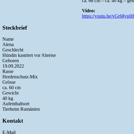
ca. 68 cm – ca. 40 kg – geim
Video:
https://youtu.be/vGr68y
Steckbrief
Name
Alena
Geschlecht
Hündin kastriert vor Abreise
Geboren
19.09.2022
Rasse
Herdenschutz-Mix
Grösse
ca. 60 cm
Gewicht
40 kg
Aufenthaltsort
Tierheim Rumänien
Kontakt
E-Mail