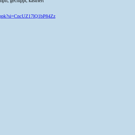
pft, gechippt, kastriert
pHbpk?si=CncUZ17lQ1bP84Zz