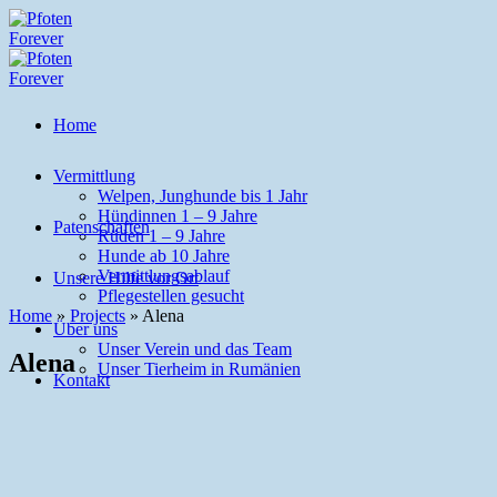
Home
Vermittlung
Welpen, Junghunde bis 1 Jahr
Hündinnen 1 – 9 Jahre
Patenschaften
Rüden 1 – 9 Jahre
Hunde ab 10 Jahre
Vermittlungsablauf
Unsere Hilfe vor Ort
Pflegestellen gesucht
Home
»
Projects
»
Alena
Über uns
Unser Verein und das Team
Alena
Unser Tierheim in Rumänien
Kontakt