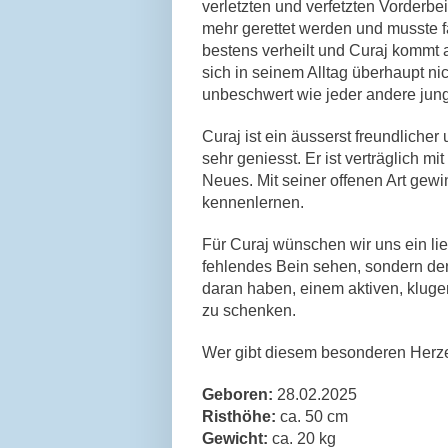
verletzten und verfetzten Vorderbe
mehr gerettet werden und musste f
bestens verheilt und Curaj kommt a
sich in seinem Alltag überhaupt n
unbeschwert wie jeder andere jun
Curaj ist ein äusserst freundlich
sehr geniesst. Er ist verträglich m
Neues. Mit seiner offenen Art gewin
kennenlernen.
Für Curaj wünschen wir uns ein li
fehlendes Bein sehen, sondern de
daran haben, einem aktiven, klug
zu schenken.
Wer gibt diesem besonderen Herze
Geboren:
28.02.2025
Risthöhe:
ca. 50 cm
Gewicht:
ca. 20 kg