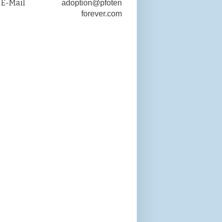
E-Mail
adoption@pfoten-
forever.com